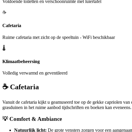
Voldoende toiletten en verschoonruimte met luiertafel
☕
Cafetaria
Ruime cafetaria met zicht op de speeltuin - WiFi beschikbaar
🌡️
Klimaatbeheersing
Volledig verwarmd en geventileerd
☕ Cafetaria
Vanuit de cafetaria kijkt u geamuseerd toe op de gekke capriolen van d
grasduinen in het ruime aanbod tijdschriften en boeken kan eveneens
💡 Comfort & Ambiance
Natuurlijk licht:
De grote vensters zorgen voor een aangenaam 