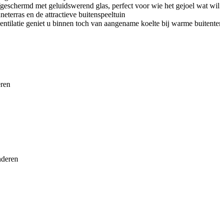
fgeschermd met geluidswerend glas, perfect voor wie het gejoel wat wi
eterras en de attractieve buitenspeeltuin
entilatie geniet u binnen toch van aangename koelte bij warme buitent
eren
nderen