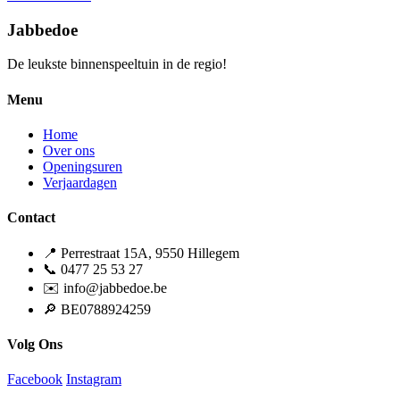
Jabbedoe
De leukste binnenspeeltuin in de regio!
Menu
Home
Over ons
Openingsuren
Verjaardagen
Contact
📍 Perrestraat 15A, 9550 Hillegem
📞 0477 25 53 27
✉️ info@jabbedoe.be
🔎 BE0788924259
Volg Ons
Facebook
Instagram